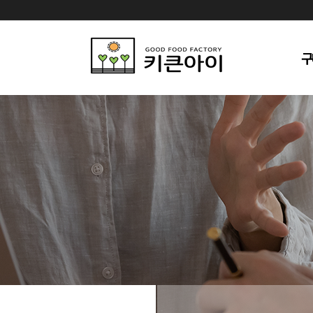
구
)
담당
)
이)