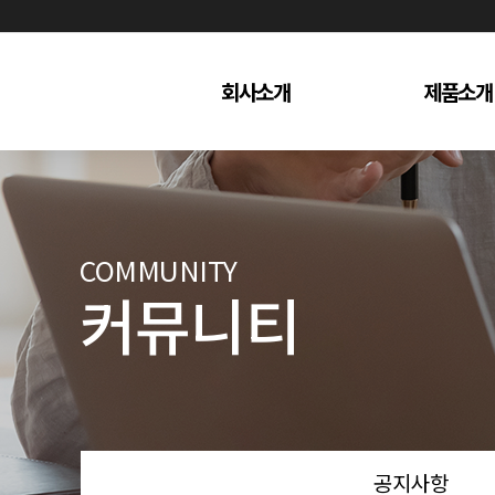
회사소개
제품소개
인사말
제품(OEM
연혁
제품(수출
경영이념
제품(키큰아
COMMUNITY
협력사(partners)
커뮤니티
오시는 길
공지사항