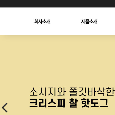
회사소개
제품소개
인사말
제품(OEM)
연혁
제품(수출)
경영이념
제품(키큰아이)
협력사(partners)
오시는 길
소시지와 쫄깃바삭한
크리스피 찰 핫도그