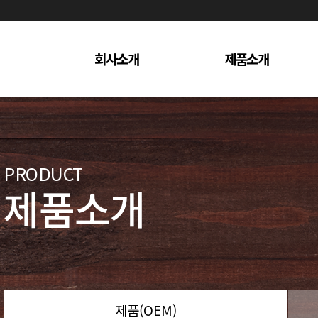
회사소개
제품소개
인사말
제품(OEM)
연혁
제품(수출)
경영이념
제품(키큰아이)
PRODUCT
협력사(partners)
제품소개
오시는 길
제품(OEM)